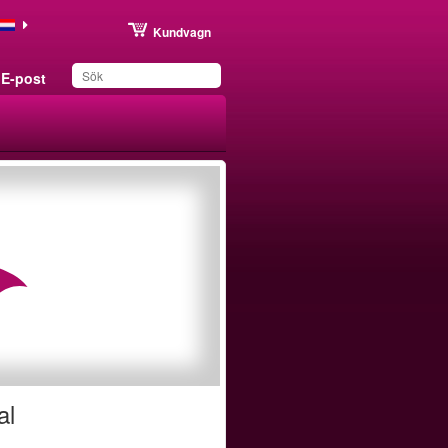
Kundvagn
E-post
Du har sparat produkten
i din lista
al