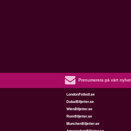
Prenumerera på vårt nyhet
LondonFotboll.se
DubaiBiljetter.se
WienBiljetter.se
RomBiljetter.se
MunchenBiljetter.se
AmsterdamBiljetter.se