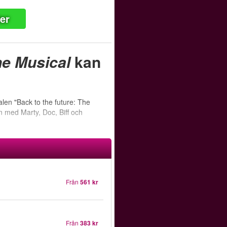
ter
The Musical
kan
alen "Back to the future: The
en med Marty, Doc, Biff och
Från
561 kr
Från
383 kr