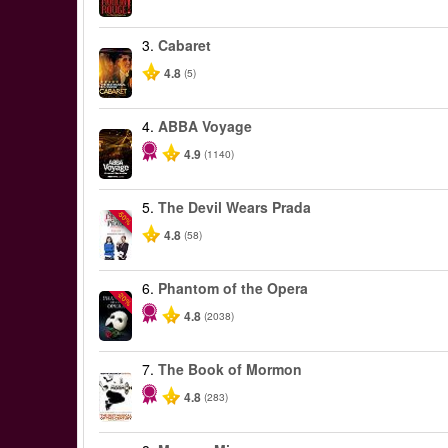
3.
Cabaret
4.8
(5)
4.
ABBA Voyage
4.9
(1140)
5.
The Devil Wears Prada
-50%
4.8
(58)
6.
Phantom of the Opera
-20%
4.8
(2038)
7.
The Book of Mormon
4.8
(283)