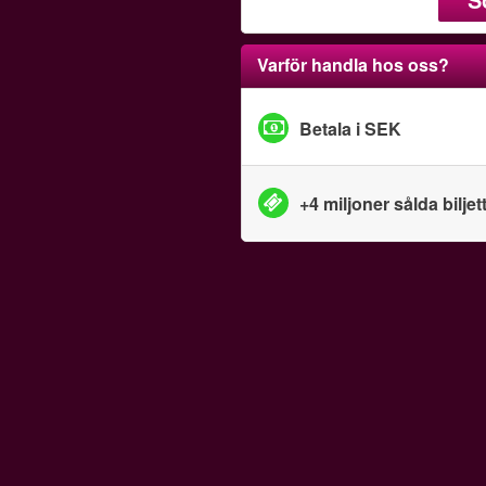
Varför handla hos oss?
Betala i SEK
+4 miljoner sålda biljet