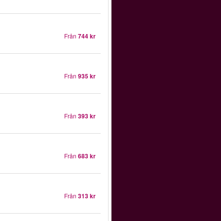
Från
744 kr
Från
935 kr
Från
393 kr
Från
683 kr
Från
313 kr