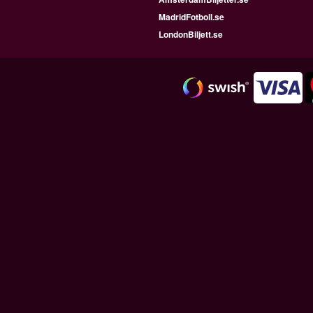
MadridFotboll.se
LondonBiljett.se