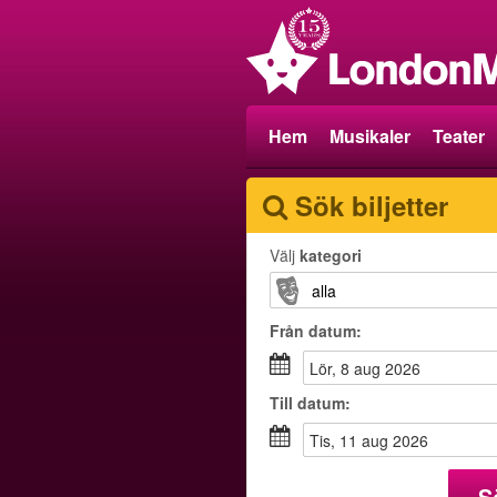
Hem
Musikaler
Teater
Sök biljetter
Välj
kategori
Från
datum
:
lör, 8 aug 2026
Till
datum
:
tis, 11 aug 2026
S