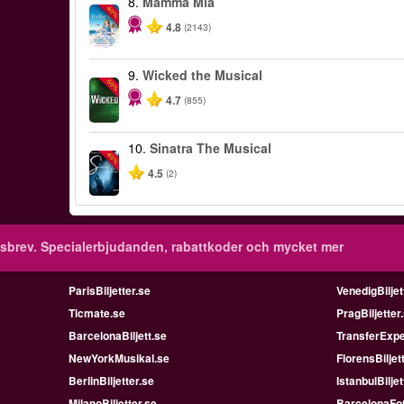
8.
Mamma Mia
-40%
4.8
(2143)
9.
Wicked the Musical
-50%
4.7
(855)
10.
Sinatra The Musical
-40%
4.5
(2)
sbrev.
Specialerbjudanden, rabattkoder och mycket mer
ParisBiljetter.se
VenedigBiljet
Ticmate.se
PragBiljetter
BarcelonaBiljett.se
TransferExpe
NewYorkMusikal.se
FlorensBiljet
BerlinBiljetter.se
IstanbulBiljet
MilanoBiljetter.se
BarcelonaFot