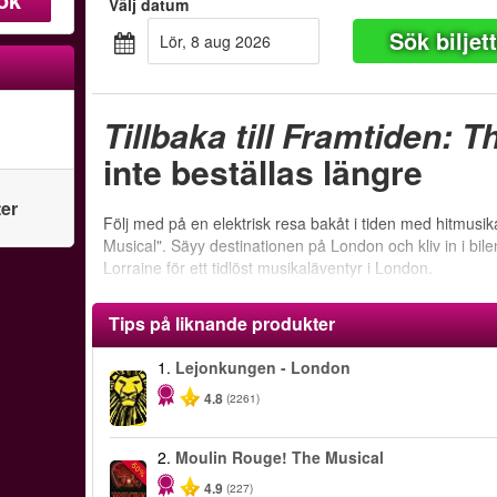
Välj datum
Sök biljet
lör, 8 aug 2026
Tillbaka till Framtiden: 
inte beställas längre
ter
Följ med på en elektrisk resa bakåt i tiden med hitmusik
Musical". Säyy destinationen på London och kliv in i bil
Lorraine för ett tidlöst musikaläventyr i London.
Tips på liknande produkter
1.
Lejonkungen - London
4.8
(2261)
2.
Moulin Rouge! The Musical
-50%
4.9
(227)