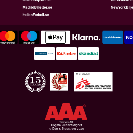
MadridBiljetter.se
NewYorkBilje
ItalienFotboll.se
VI STÖDJER
Högsta kreditvärdighet
© Dun & Bradstreet 2026