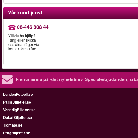
Vår kundtjänst
08-446 808 44
Vill du ha hjälp?
Ring eller skicka
oss dina frågor via
kontaktformuläret!
Prenumerera på vårt nyhetsbrev.
Specialerbjudanden, rab
LondonFotboll.se
ParisBiljetter.se
VenedigBiljetter.se
DubaiBiljetter.se
Ticmate.se
PragBiljetter.se