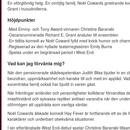
En oförglömlig helg. En omöjlig familj. Noël Cowards gnistrande k
Grant i huvudrollerna.
Höjdpunkter
-Med Emmy- och Tony Award-vinnaren Christine Baranski
-Oscarsnominerade Richard E. Grant ansluter till ensemblen
-En tidlös komedi av Noël Coward fylld med kvick humor och char
-Regisserad av den hyllade teaterregissören Emily Burns
-Spelas under en begränsad period i West End
Vad kan jag förvänta mig?
När den pensionerade skådespelerskan Judith Bliss bjuder in en char
beundran, uppmärksamhet och kanske till och med en applåd. Vad 
excentriska familj också har bjudit in varsin gäst.
När främlingar anländer och personligheter kolliderar förvandlas d
missförstånd och sylvassa repliker avlöser varandra när den underba
oförmögen att uppträda som vanliga värdar.
Noël Cowards älskade komedi Hay Fever är fortfarande ett av de fr
karaktärer och underbart obekväma situationer.
I sin efterlängtade West End-debut spelar Christine Baranski tills