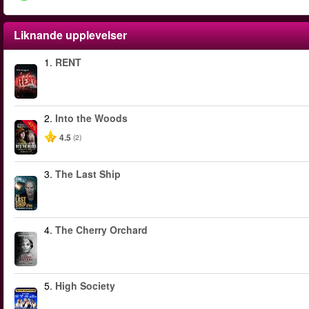
Liknande upplevelser
1.
RENT
2.
Into the Woods
-40%
4.5
(2)
3.
The Last Ship
4.
The Cherry Orchard
5.
High Society