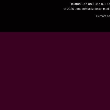
Telefon
:
+46 (0) 8-446 808 4
© 2026
LondonMusikaler.se
, med
Ticmate se