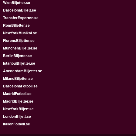
WienBiljetter.se
BarcelonaBiljett.se
TransferExperten.se
RomBiljetter.se
NewYorkMusikal.se
FlorensBiljetter.se
MunchenBiljetter.se
BerlinBiljetter.se
IstanbulBiljetter.se
AmsterdamBiljetter.se
MilanoBiljetter.se
BarcelonaFotboll.se
MadridFotboll.se
MadridBiljetter.se
NewYorkBiljett.se
LondonBiljett.se
ItalienFotboll.se