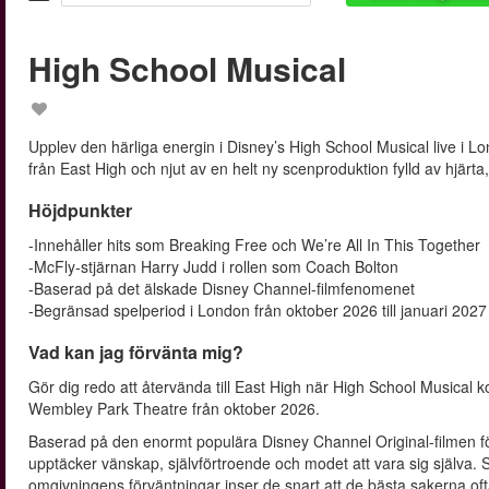
High School Musical
Upplev den härliga energin i Disney’s High School Musical live i Lon
från East High och njut av en helt ny scenproduktion fylld av hjärta
Höjdpunkter
-Innehåller hits som Breaking Free och We’re All In This Together
-McFly-stjärnan Harry Judd i rollen som Coach Bolton
-Baserad på det älskade Disney Channel-filmfenomenet
-Begränsad spelperiod i London från oktober 2026 till januari 2027
Vad kan jag förvänta mig?
Gör dig redo att återvända till East High när High School Musica
Wembley Park Theatre från oktober 2026.
Baserad på den enormt populära Disney Channel Original-filmen fö
upptäcker vänskap, självförtroende och modet att vara sig själva. S
omgivningens förväntningar inser de snart att de bästa sakerna o