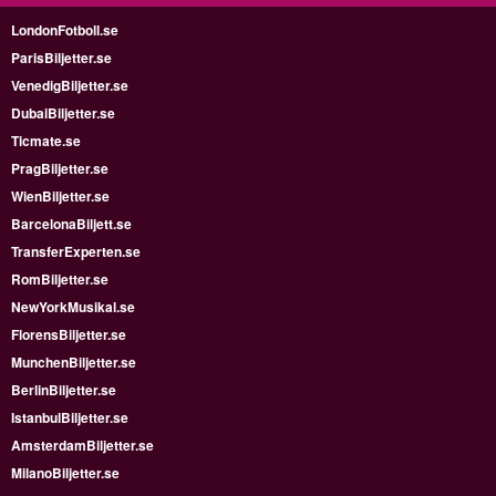
LondonFotboll.se
ParisBiljetter.se
VenedigBiljetter.se
DubaiBiljetter.se
Ticmate.se
PragBiljetter.se
WienBiljetter.se
BarcelonaBiljett.se
TransferExperten.se
RomBiljetter.se
NewYorkMusikal.se
FlorensBiljetter.se
MunchenBiljetter.se
BerlinBiljetter.se
IstanbulBiljetter.se
AmsterdamBiljetter.se
MilanoBiljetter.se