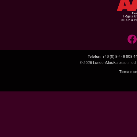
Högsta kr
© Dun & Br
Telefon
:
+46 (0) 8-446 808 4
© 2026
LondonMusikaler.se
, med
Ticmate se