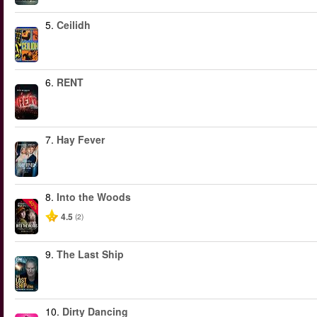
5.
Ceilidh
6.
RENT
7.
Hay Fever
8.
Into the Woods
-40%
4.5
(2)
9.
The Last Ship
10.
Dirty Dancing