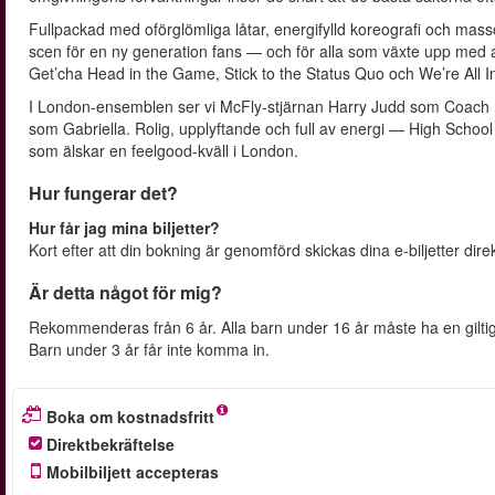
Fullpackad med oförglömliga låtar, energifylld koreografi och massor
scen för en ny generation fans — och för alla som växte upp med at
Get’cha Head in the Game, Stick to the Status Quo och We’re All I
I London-ensemblen ser vi McFly-stjärnan Harry Judd som Coach 
som Gabriella. Rolig, upplyftande och full av energi — High School 
som älskar en feelgood-kväll i London.
Hur fungerar det?
Hur får jag mina biljetter?
Kort efter att din bokning är genomförd skickas dina e-biljetter direkt
Är detta något för mig?
Rekommenderas från 6 år. Alla barn under 16 år måste ha en giltig 
Barn under 3 år får inte komma in.
Boka om kostnadsfritt
Direktbekräftelse
Mobilbiljett accepteras