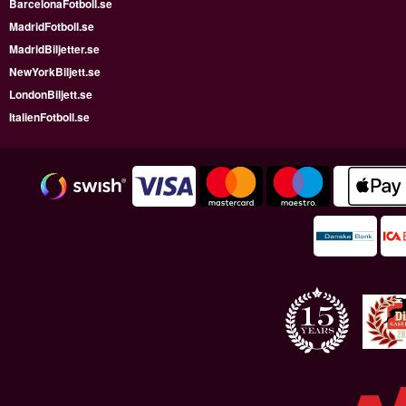
BarcelonaFotboll.se
MadridFotboll.se
MadridBiljetter.se
NewYorkBiljett.se
LondonBiljett.se
ItalienFotboll.se