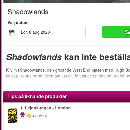
Shadowlands
Välj datum
S
lör, 8 aug 2026
Shadowlands
kan inte beställ
Kliv in i Shadowlands, den gripande West End-pjäsen med Hugh Bo
tidlösa, sanna berättelsen om kärlek, förlust och modet att tro på nyt
Tips på liknande produkter
1.
Lejonkungen - London
4.8
(2261)