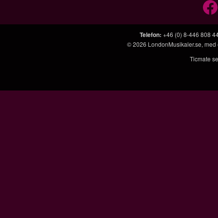
Telefon
:
+46 (0) 8-446 808 4
© 2026
LondonMusikaler.se
, med
Ticmate se