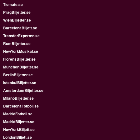
Ticmate.se
PragBiljetter.se
WienBiljetter.se
BarcelonaBiljett.se
TransferExperten.se
RomBiljetter.se
NewYorkMusikal.se
FlorensBiljetter.se
MunchenBiljetter.se
BerlinBiljetter.se
IstanbulBiljetter.se
AmsterdamBiljetter.se
MilanoBiljetter.se
BarcelonaFotboll.se
MadridFotboll.se
MadridBiljetter.se
NewYorkBiljett.se
LondonBiljett.se