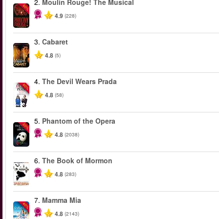
2.
Moulin Rouge! The Musical
-50%
4.9
(228)
3.
Cabaret
4.8
(5)
4.
The Devil Wears Prada
-50%
4.8
(58)
5.
Phantom of the Opera
-20%
4.8
(2038)
6.
The Book of Mormon
4.8
(283)
7.
Mamma Mia
-40%
4.8
(2143)