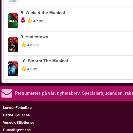
8.
Wicked the Musical
-50%
4.7
(855)
9.
Hadestown
-50%
4.8
(19)
10.
Sinatra The Musical
-40%
4.5
(2)
Prenumerera på vårt nyhetsbrev.
Specialerbjudanden, rab
LondonFotboll.se
ParisBiljetter.se
VenedigBiljetter.se
DubaiBiljetter.se