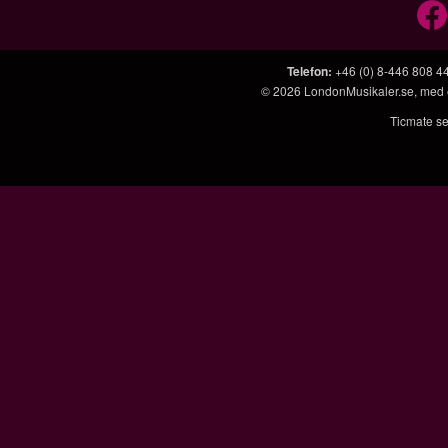
Telefon
:
+46 (0) 8-446 808 4
© 2026
LondonMusikaler.se
, med
Ticmate se