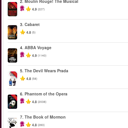
2.
Moulin Rouge! The Musical
-50%
4.9
(227)
3.
Cabaret
4.8
(5)
4.
ABBA Voyage
4.9
(1140)
5.
The Devil Wears Prada
-50%
4.8
(58)
6.
Phantom of the Opera
-20%
4.8
(2038)
7.
The Book of Mormon
4.8
(283)