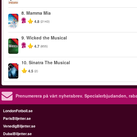
8.
Mamma Mia
-40%
4.8
(2143)
9.
Wicked the Musical
-50%
4.7
(855)
10.
Sinatra The Musical
-40%
4.5
(2)
Prenumerera på vårt nyhetsbrev.
Specialerbjudanden, rab
LondonFotboll.se
ParisBiljetter.se
VenedigBiljetter.se
DubaiBiljetter.se