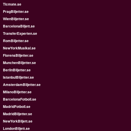
Ticmate.se
PragBiljetter.se
WienBiljetter.se
BarcelonaBiljett.se
TransferExperten.se
RomBiljetter.se
NewYorkMusikal.se
FlorensBiljetter.se
MunchenBiljetter.se
BerlinBiljetter.se
IstanbulBiljetter.se
AmsterdamBiljetter.se
MilanoBiljetter.se
BarcelonaFotboll.se
MadridFotboll.se
MadridBiljetter.se
NewYorkBiljett.se
LondonBiljett.se