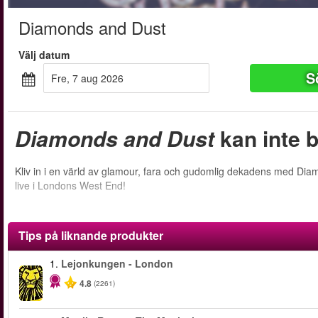
Diamonds and Dust
Välj datum
S
fre, 7 aug 2026
Diamonds and Dust
kan inte b
Kliv in i en värld av glamour, fara och gudomlig dekadens med Dia
live i Londons West End!
Tips på liknande produkter
1.
Lejonkungen - London
4.8
(2261)