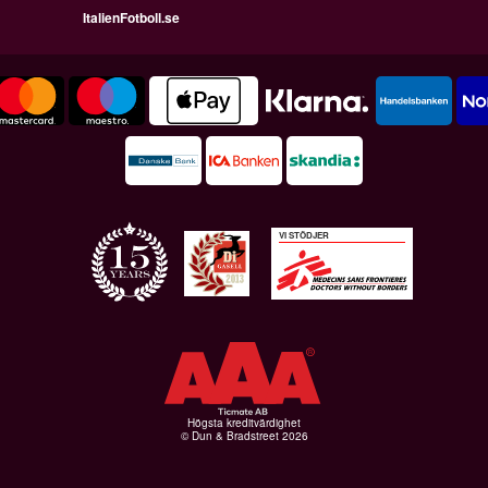
ItalienFotboll.se
VI STÖDJER
Högsta kreditvärdighet
© Dun & Bradstreet 2026