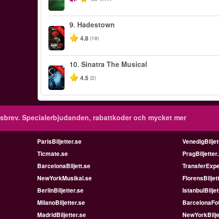
9.
Hadestown
-50%
4.8
(19)
10.
Sinatra The Musical
-40%
4.5
(2)
sbrev.
Specialerbjudanden, rabattkoder och mycket mer
ParisBiljetter.se
VenedigBiljet
Ticmate.se
PragBiljetter
BarcelonaBiljett.se
TransferExpe
NewYorkMusikal.se
FlorensBiljet
BerlinBiljetter.se
IstanbulBiljet
MilanoBiljetter.se
BarcelonaFot
MadridBiljetter.se
NewYorkBilje