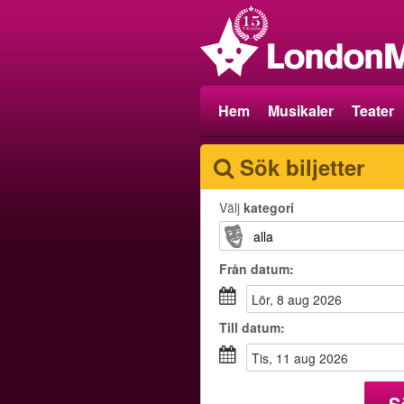
Hem
Musikaler
Teater
Sök biljetter
Välj
kategori
Från
datum
:
lör, 8 aug 2026
Till
datum
:
tis, 11 aug 2026
S