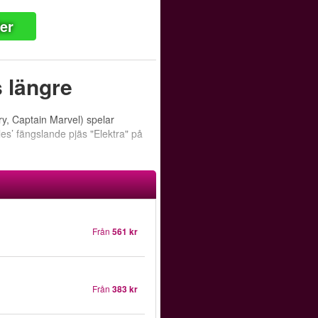
ter
s längre
y, Captain Marvel) spelar
les’ fängslande pjäs "Elektra" på
Från
561 kr
Från
383 kr