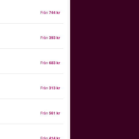
Från
744 kr
Från
393 kr
Från
683 kr
Från
313 kr
Från
561 kr
Från
414 kr