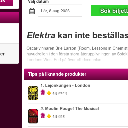
Välj datum
Sök biljet
lör, 8 aug 2026
Elektra
kan inte beställa
Oscar-vinnaren Brie Larson (Room, Lessons in Chemistr
ter
huvudrollen i den första stora återupplivningen av Sofok
Londons West End på över ett decennium.
Tips på liknande produkter
1.
Lejonkungen - London
4.8
(2261)
2.
Moulin Rouge! The Musical
-50%
4.9
(228)