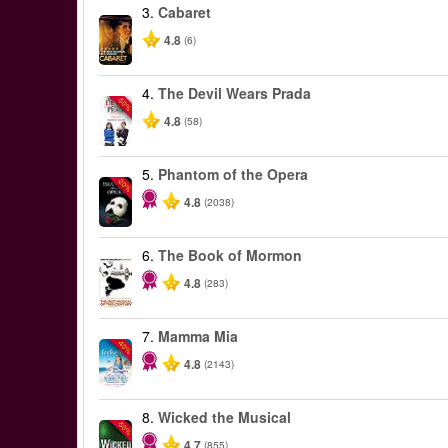
3.
Cabaret
4.8
(6)
4.
The Devil Wears Prada
-50%
4.8
(58)
5.
Phantom of the Opera
-20%
4.8
(2038)
6.
The Book of Mormon
4.8
(283)
7.
Mamma Mia
-40%
4.8
(2143)
8.
Wicked the Musical
-50%
4.7
(855)