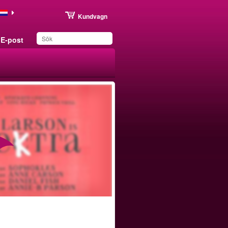
Kundvagn
E-post
Du har sparat produkten
i din lista