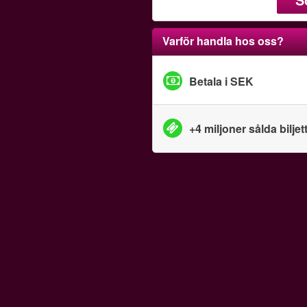
Varför handla hos oss?
Betala i SEK
+4 miljoner sålda biljet