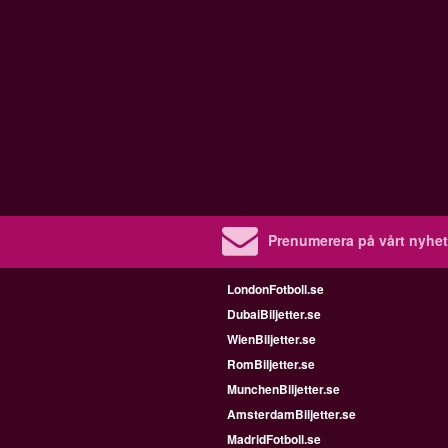
Prenumerera på vårt nyhet
LondonFotboll.se
DubaiBiljetter.se
WienBiljetter.se
RomBiljetter.se
MunchenBiljetter.se
AmsterdamBiljetter.se
MadridFotboll.se