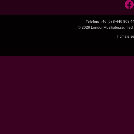
Telefon
:
+46 (0) 8-446 808 4
© 2026
LondonMusikaler.se
, med
Ticmate se