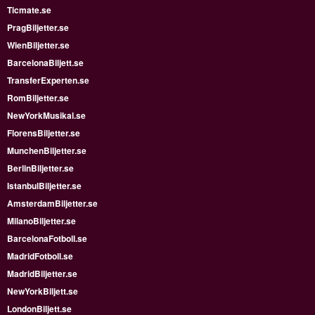
Ticmate.se
PragBiljetter.se
WienBiljetter.se
BarcelonaBiljett.se
TransferExperten.se
RomBiljetter.se
NewYorkMusikal.se
FlorensBiljetter.se
MunchenBiljetter.se
BerlinBiljetter.se
IstanbulBiljetter.se
AmsterdamBiljetter.se
MilanoBiljetter.se
BarcelonaFotboll.se
MadridFotboll.se
MadridBiljetter.se
NewYorkBiljett.se
LondonBiljett.se