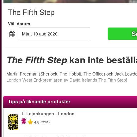
The Fifth Step
Välj datum
S
mån, 10 aug 2026
The Fifth Step
kan inte beställ
Martin Freeman (Sherlock, The Hobbit, The Office) och Jack Lowden
London West End-premiären av David Irelands The Fifth Step!
Tips på liknande produkter
1.
Lejonkungen - London
4.8
(2261)