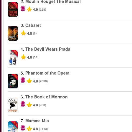
2.
Moulin Rouge! The Musical
-50%
4.9
(228)
3.
Cabaret
4.8
(6)
4.
The Devil Wears Prada
-50%
4.8
(58)
5.
Phantom of the Opera
-20%
4.8
(2038)
6.
The Book of Mormon
4.8
(283)
7.
Mamma Mia
-40%
4.8
(2143)