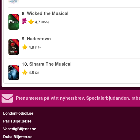
8.
Wicked the Musical
-50%
4.7
(855)
9.
Hadestown
-50%
4.8
(19)
10.
Sinatra The Musical
-40%
4.5
(2)
Prenumerera på vårt nyhetsbrev.
Specialerbjudanden, rab
LondonFotboll.se
ParisBiljetter.se
VenedigBiljetter.se
DubaiBiljetter.se